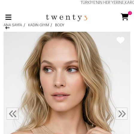
TÜRKİYE'NİN HER YERİNE,KARGO İ
0
ANA SAYFA
KADIN GIYIM
BODY