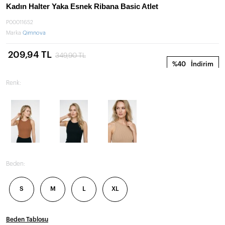
Kadın Halter Yaka Esnek Ribana Basic Atlet
P00011652
Marka
Qimnova
209,94 TL
349,90 TL
%40
İndirim
Renk:
Beden:
S
M
L
XL
Beden Tablosu